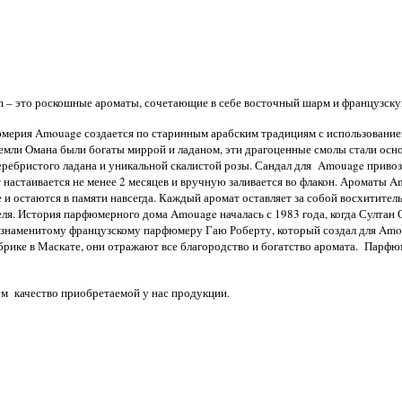
 – это роскошные ароматы, сочетающие в себе восточный шарм и французску
ерия Amouage создается по старинным арабским традициям с использованием 
емли Омана были богаты миррой и ладаном, эти драгоценные смолы стали ос
еребристого ладана и уникальной скалистой розы. Сандал для
Amouage
привозя
настаивается не менее 2 месяцев и вручную заливается во флакон. Ароматы 
е и остаются в памяти навсегда. Каждый аромат оставляет за собой восхитите
еля. История парфюмерного дома Amouage началась с 1983 года, когда Султа
к знаменитому французскому парфюмеру Гаю Роберту, который создал для Am
абрике в Маскате, они отражают все благородство и богатство аромата. Парф
ем качество приобретаемой у нас продукции.