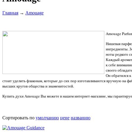
Главная
→
Amouage
Amouage Parfum
Нишевая парфюм
ингредиенты. З
ноты редкого с
Каждый аромат 
к себе внимани
своего обладат
Он обратился 
стоит уделить флаконам, которые до сих пор изготавливаются вручную на ф
высших кругов общества и знаменитостей.
Купить духи Amouage Вы можете в нашем интернет-магазине, мы гарантиру
Сортировать по
умолчанию
цене
названию