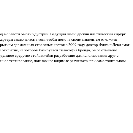
рад в области бьюти идустрии. Ведущий швейцарский пластический хирург
 карьеры заключалась в том, чтобы помочь своим пациентам отложить
крытием дермальных стволовых клеток в 2009 году доктор Филлип Леви смог
открытие, на котором базируется философия бренда, было отмечено
дельное средство этой линейки разработано для использования друг с
льное тестирование, показавшее видимые результаты при самостоятельном