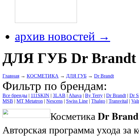
архив новостей →
ДЛЯ ГУБ Dr Brandt
Главная
→
КОСМЕТИКА
→
ДЛЯ ГУБ
→
Dr Brandt
Фильтр по брендам:
Все бренды
|
111SKIN
|
3LAB
|
Ahava
|
By Terry
|
Dr Brandt
|
Dr S
MSB
|
MT Metatron
|
Nescens
|
Swiss Line
|
Thalgo
|
Transvital
|
Val
Dr Brand
Косметика
Авторская программа ухода за к