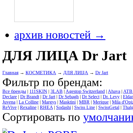
архив новостей →
ДЛЯ ЛИЦА Dr Jart
Главная
→
КОСМЕТИКА
→
ДЛЯ ЛИЦА
→
Dr Jart
Фильтр по брендам:
Все бренды
|
111SKIN
|
3LAB
|
Agestop Switzerland
|
Ahava
|
ATB
Declare
|
Dr Brandt
|
Dr Jart
|
Dr Sebagh
|
Dr Select
|
Dr. Levy
|
Elda
Juvena
|
La Colline
|
Margys
|
Masktini
|
MBR
|
Merique
|
Mila d'Opi
ReVive
|
Rexaline
|
RHEA
|
Sodashi
|
Swiss Line
|
SwissGetal
|
Thal
Сортировать по
умолчан