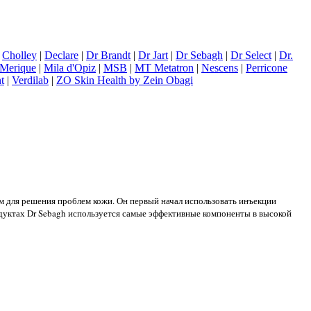
|
Cholley
|
Declare
|
Dr Brandt
|
Dr Jart
|
Dr Sebagh
|
Dr Select
|
Dr.
Merique
|
Mila d'Opiz
|
MSB
|
MT Metatron
|
Nescens
|
Perricone
t
|
Verdilab
|
ZO Skin Health by Zein Obagi
 для решения проблем кожи. Он первый начал использовать инъекции
одуктах Dr Sebagh используется самые эффективные компоненты в высокой