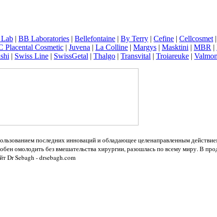
 Lab
|
BB Laboratories
|
Bellefontaine
|
By Terry
|
Cefine
|
Cellcosmet
 Placental Cosmetic
|
Juvena
|
La Colline
|
Margys
|
Masktini
|
MBR
|
shi
|
Swiss Line
|
SwissGetal
|
Thalgo
|
Transvital
|
Troiareuke
|
Valmon
спользованием последних инноваций и обладающее целенаправленным действием
особен омолодить без вмешательства хирургии, разошлась по всему миру. В пр
т Dr Sebagh - drsebagh.com