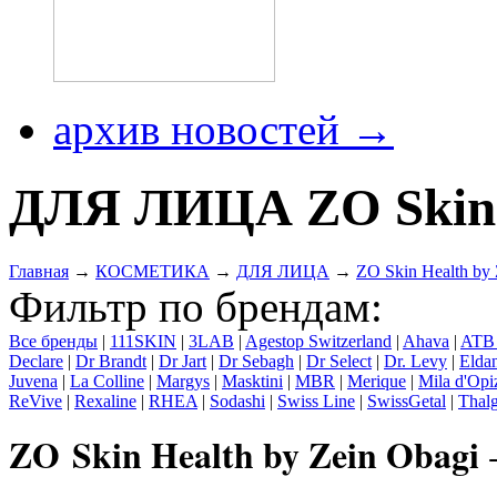
архив новостей →
ДЛЯ ЛИЦА ZO Skin H
Главная
→
КОСМЕТИКА
→
ДЛЯ ЛИЦА
→
ZO Skin Health by 
Фильтр по брендам:
Все бренды
|
111SKIN
|
3LAB
|
Agestop Switzerland
|
Ahava
|
ATB
Declare
|
Dr Brandt
|
Dr Jart
|
Dr Sebagh
|
Dr Select
|
Dr. Levy
|
Elda
Juvena
|
La Colline
|
Margys
|
Masktini
|
MBR
|
Merique
|
Mila d'Opi
ReVive
|
Rexaline
|
RHEA
|
Sodashi
|
Swiss Line
|
SwissGetal
|
Thal
ZO Skin Health by Zein Obagi
-