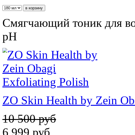
Смягчающий тоник для во
рH
ZO Skin Health by Zein Oba
10 500 руб
6 999
руб