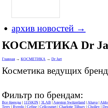
архив новостей →
КОСМЕТИКА Dr Ja
Главная
→
КОСМЕТИКА
→
Dr Jart
Косметика ведущих бренд
Фильтр по брендам:
Все бренды
|
111SKIN
|
3LAB
|
Agestop Switzerland
|
Ahava
|
Aldo
Terry
|
Byredo
|
Cefine
|
Cellcosmet
|
Charlotte Tilbury
|
Cholley
|
Dec