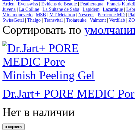
Arden
|
Evenswiss
|
Evidens de Beaute
|
Featheraqua
|
Francis Kurkdj
Juvena
|
La Colline
|
La Sultane de Saba
|
Lapidem
|
Lazartigue
|
Lebe
Miriamquevedo
|
MSB
|
MT Metatron
|
Nescens
|
Perricone MD
|
Pla
SwissGetal
|
Thalgo
|
Transvital
|
Troiareuke
|
Valmont
|
Verdilab
|
ZO 
Сортировать по
умолчан
Dr.Jart+ PORE MEDIC Pore
Нет в наличии