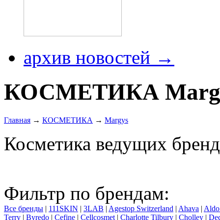
архив новостей →
КОСМЕТИКА Marg
Главная
→
КОСМЕТИКА
→
Margys
Косметика ведущих бренд
Фильтр по брендам:
Все бренды
|
111SKIN
|
3LAB
|
Agestop Switzerland
|
Ahava
|
Aldo
Terry
|
Byredo
|
Cefine
|
Cellcosmet
|
Charlotte Tilbury
|
Cholley
|
Dec