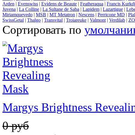
Arden
|
Evenswiss
|
Evidens de Beaute
|
Featheraqua
|
Francis Kurkdj
Juvena
|
La Colline
|
La Sultane de Saba
|
Lapidem
|
Lazartigue
|
Lebe
Miriamquevedo
|
MSB
|
MT Metatron
|
Nescens
|
Perricone MD
|
Pla
SwissGetal
|
Thalgo
|
Transvital
|
Troiareuke
|
Valmont
|
Verdilab
|
ZO 
Сортировать по
умолчан
Margys Brightness Reveali
0 руб