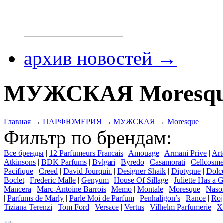
архив новостей →
МУЖСКАЯ Moresq
Главная
→
ПАРФЮМЕРИЯ
→
МУЖСКАЯ
→
Moresque
Фильтр по брендам:
Все бренды
|
12 Parfumeurs Francais
|
Amouage
|
Armani Prive
|
Art
Atkinsons
|
BDK Parfums
|
Bvlgari
|
Byredo
|
Casamorati
|
Cellcosme
Pacifique
|
Creed
|
David Jourquin
|
Designer Shaik
|
Diptyque
|
Dolc
Boclet
|
Frederic Malle
|
Genyum
|
House Of Sillage
|
Juliette Has a 
Mancera
|
Marc-Antoine Barrois
|
Memo
|
Montale
|
Moresque
|
Naso
|
Parfums de Marly
|
Parle Moi de Parfum
|
Penhaligon’s
|
Rance
|
Roj
Tiziana Terenzi
|
Tom Ford
|
Versace
|
Vertus
|
Vilhelm Parfumerie
|
X