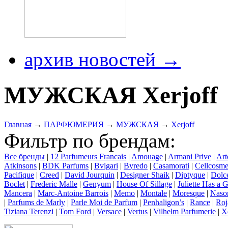
архив новостей →
МУЖСКАЯ Xerjoff
Главная
→
ПАРФЮМЕРИЯ
→
МУЖСКАЯ
→
Xerjoff
Фильтр по брендам:
Все бренды
|
12 Parfumeurs Francais
|
Amouage
|
Armani Prive
|
Art
Atkinsons
|
BDK Parfums
|
Bvlgari
|
Byredo
|
Casamorati
|
Cellcosme
Pacifique
|
Creed
|
David Jourquin
|
Designer Shaik
|
Diptyque
|
Dolc
Boclet
|
Frederic Malle
|
Genyum
|
House Of Sillage
|
Juliette Has a 
Mancera
|
Marc-Antoine Barrois
|
Memo
|
Montale
|
Moresque
|
Naso
|
Parfums de Marly
|
Parle Moi de Parfum
|
Penhaligon’s
|
Rance
|
Roj
Tiziana Terenzi
|
Tom Ford
|
Versace
|
Vertus
|
Vilhelm Parfumerie
|
X