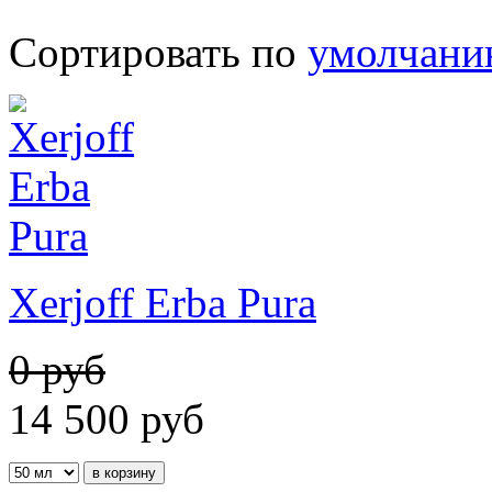
Сортировать по
умолчан
Xerjoff Erba Pura
0 руб
14 500
руб