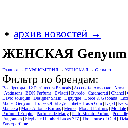
архив новостей →
ЖЕНСКАЯ Genyum
Главная
→
ПАРФЮМЕРИЯ
→
ЖЕНСКАЯ
→
Genyum
Фильтр по брендам:
Все бренды
|
12 Parfumeurs Francais
|
Accendis
|
Amouage
|
Armani
|
Atkinsons
|
BDK Parfums
|
Bvlgari
|
Byredo
|
Casamorati
|
Chanel
|
David Jourquin
|
Designer Shaik
|
Diptyque
|
Dolce & Gabbana
|
Esce
Malle
|
Genyum
|
House Of Sillage
|
Juliette Has a Gun
|
Kajal
|
Keik
Mancera
|
Marc-Antoine Barrois
|
Memo
|
Monart Parfums
|
Montale
Parfum d`Empire
|
Parfums de Marly
|
Parle Moi de Parfum
|
Penhalig
Fragrances
|
Stephane Humbert Lucas 777
|
The House of Oud
|
Tizi
Zarkoperfume