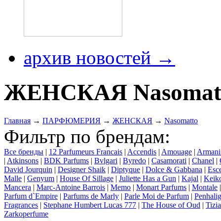
архив новостей →
ЖЕНСКАЯ Nasomat
Главная
→
ПАРФЮМЕРИЯ
→
ЖЕНСКАЯ
→
Nasomatto
Фильтр по брендам:
Все бренды
|
12 Parfumeurs Francais
|
Accendis
|
Amouage
|
Armani
|
Atkinsons
|
BDK Parfums
|
Bvlgari
|
Byredo
|
Casamorati
|
Chanel
|
David Jourquin
|
Designer Shaik
|
Diptyque
|
Dolce & Gabbana
|
Esce
Malle
|
Genyum
|
House Of Sillage
|
Juliette Has a Gun
|
Kajal
|
Keik
Mancera
|
Marc-Antoine Barrois
|
Memo
|
Monart Parfums
|
Montale
Parfum d`Empire
|
Parfums de Marly
|
Parle Moi de Parfum
|
Penhalig
Fragrances
|
Stephane Humbert Lucas 777
|
The House of Oud
|
Tizi
Zarkoperfume