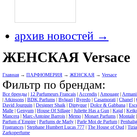
архив новостей →
ЖЕНСКАЯ Versace
Главная
→
ПАРФЮМЕРИЯ
→
ЖЕНСКАЯ
→
Versace
Фильтр по брендам:
Все бренды
|
12 Parfumeurs Francais
|
Accendis
|
Amouage
|
Armani
|
Atkinsons
|
BDK Parfums
|
Bvlgari
|
Byredo
|
Casamorati
|
Chanel
|
David Jourquin
|
Designer Shaik
|
Diptyque
|
Dolce & Gabbana
|
Esce
Malle
|
Genyum
|
House Of Sillage
|
Juliette Has a Gun
|
Kajal
|
Keik
Mancera
|
Marc-Antoine Barrois
|
Memo
|
Monart Parfums
|
Montale
Parfum d`Empire
|
Parfums de Marly
|
Parle Moi de Parfum
|
Penhalig
Fragrances
|
Stephane Humbert Lucas 777
|
The House of Oud
|
Tizi
Zarkoperfume