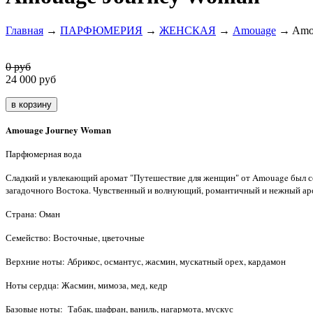
Главная
→
ПАРФЮМЕРИЯ
→
ЖЕНСКАЯ
→
Amouage
→ Amou
0 руб
24 000
руб
Amouage Journey Woman
П
арфюмерная вода
Сладкий и увлекающий аромат "Путешествие для женщин" от Amouage был созд
загадочного Востока. Чувственный и волнующий, романтичный и нежный аро
Страна: Оман
Семейство: Восточные, цветочные
Верхние ноты: Абрикос, османтус, жасмин, мускатный орех, кардамон
Ноты сердца: Жасмин, мимоза, мед, кедр
Базовые ноты: Табак, шафран, ваниль, нагармота, мускус