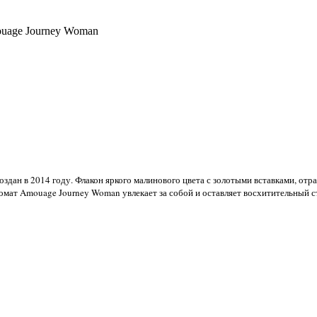
age Journey Woman
ан в 2014 году. Флакон яркого малинового цвета с золотыми вставками, отраж
мат Amouage Journey Woman увлекает за собой и оставляет восхитительный с