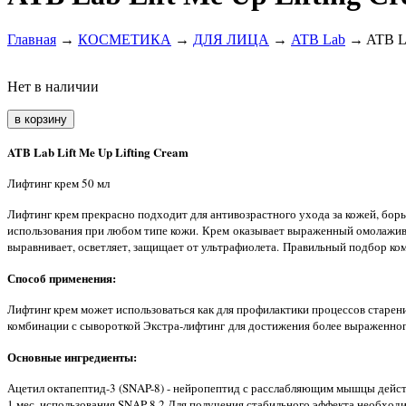
Главная
→
КОСМЕТИКА
→
ДЛЯ ЛИЦА
→
ATB Lab
→ ATB Lab
Нет в наличии
ATB Lab Lift Me Up Lifting Cream
Лифтинг крем 50 мл
Лифтинг крем прекрасно подходит для антивозрастного ухода за кожей, борь
использования при любом типе кожи. Крем оказывает выраженный омолажива
выравнивает, осветляет, защищает от ультрафиолета. Правильный подбор ком
Способ применения:
Лифтинr крем может использоваться как для профилактики процессов старени
комбинации с сывороткой Экстра-лифтинг для достижения более выраженно
Основные ингредиенты:
Ацетил октапептид-3 (SNAP-8) - нейропептид с расслабляющим мышцы дейс
1 мес. использования SNAP-8.2 Для получения стабильного эффекта необходи