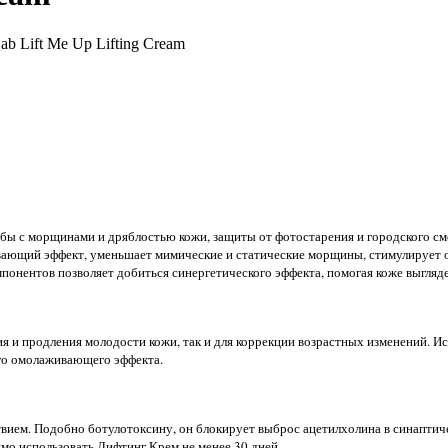
 Lift Me Up Lifting Cream
бы с морщинами и дряблостью кожи, защиты от фотостарения и городского смо
ющий эффект, уменьшает мимические и статические морщины, стимулирует обн
понентов позволяет добиться синергетического эффекта, помогая коже выгляд
я и продления молодости кожи, так и для коррекции возрастных изменений. И
го омолаживающего эффекта.
твием. Подобно ботулотоксину, он блокирует выброс ацетилхолина в синапт
мо использовать Лифтинг Крем не менее 30 дней.