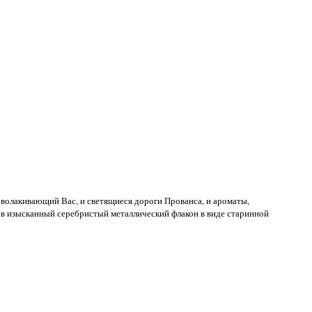
бволакивающий Вас, и светящиеся дороги Прованса, и ароматы,
в изысканный серебристый металлический флакон в виде старинной