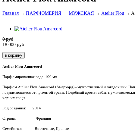
Главная
→
ПАРФЮМЕРИЯ
→
МУЖСКАЯ
→
Atelier Flou
→ At
0 руб
18 000
руб
Atelier Flou Amarcord
Парфюмированная вода, 100 мл
Парфюм Atelier Flou Amarcord (Амаркорд) - мужественный и загадочный. Нап
поднимающиеся от примятой травы. Подобный аромат забыть уж невозможно,
чернильницы.
Год создания: 2014
Страна: Франция
Семейство: Восточные, Пряные