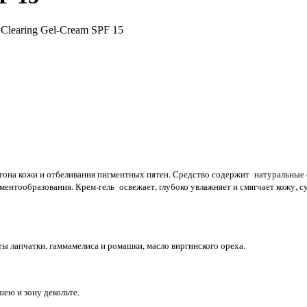
Clearing Gel-Cream SPF 15
 тона кожи и отбеливания пигментных пятен. Средство содержит натуральные
гментообразования. Крем-гель освежает, глубоко увлажняет и смягчает кожу,
ты лапчатки, гаммамелиса и ромашки, масло виргинского ореха.
шею и зону декольте.