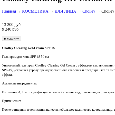
Главная
→
КОСМЕТИКА
→
ДЛЯ ЛИЦА
→
Cholley
→ Cholley 
13 200 руб
9 240
руб
Cholley Clearing Gel-Cream SPF 15
Гель-крем для лица SPF 15 50 мл
Уникальный гель-крем Cholley Clearing Gel Cream с эффектом выравнивания
SPF-15, устраняет угрозу преждевременного старения и предохраняет от пи
эффект.
Активные ингредиенты:
Витамины А, С и Е, сульфат цинка, азелайкомониамид, олигипептды, экстрак
Применение:
После очищения и тонизации, нанести небольшое количество крема на лицо, 