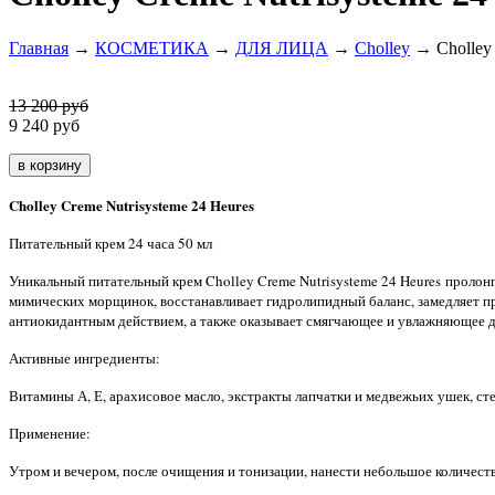
Главная
→
КОСМЕТИКА
→
ДЛЯ ЛИЦА
→
Cholley
→ Cholley 
13 200 руб
9 240
руб
Cholley Creme Nutrisysteme 24 Heures
Питательный крем 24 часа 50 мл
Уникальный питательный крем Cholley Creme Nutrisysteme 24 Heures пролон
мимических морщинок, восстанавливает гидролипидный баланс, замедляет пр
антиокидантным действием, а также оказывает смягчающее и увлажняющее дей
Активные ингредиенты:
Витамины А, Е, арахисовое масло, экстракты лапчатки и медвежьих ушек, ст
Применение:
Утром и вечером, после очищения и тонизации, нанести небольшое количеств