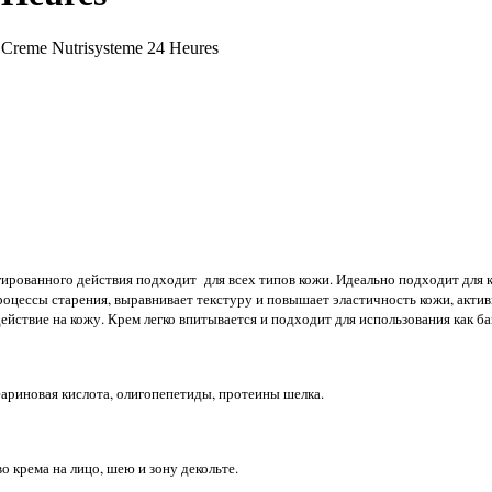
Creme Nutrisysteme 24 Heures
гированного действия подходит для всех типов кожи. Идеально подходит для
оцессы старения, выравнивает текстуру и повышает эластичность кожи, акти
ствие на кожу. Крем легко впитывается и подходит для использования как ба
еариновая кислота, олигопепетиды, протеины шелка.
о крема на лицо, шею и зону декольте.