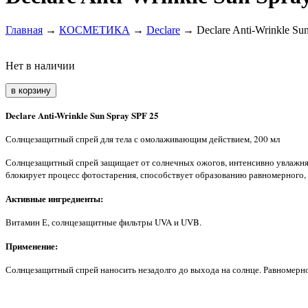
Главная
→
КОСМЕТИКА
→
Declare
→ Declare Anti-Wrinkle Su
Нет в наличии
Declare Anti-Wrinkle Sun Spray SPF 25
Солнцезащитный спрей для тела с омолаживающим действием, 200 мл
Солнцезащитный спрей защищает от солнечных ожогов, интенсивно увлажняе
блокирует процесс фотостарения, способствует образованию равномерного, с
Активные ингредиенты:
Витамин Е, солнцезащитные фильтры UVA и UVB.
Применение:
Солнцезащитный спрей наносить незадолго до выхода на солнце. Равномерно 