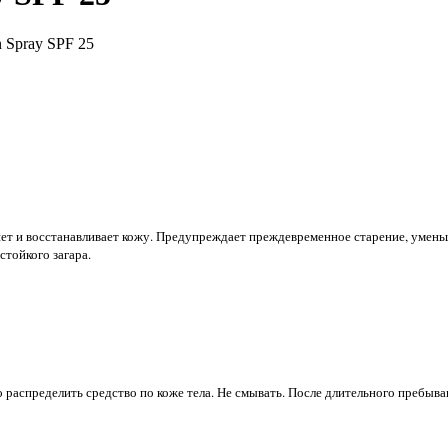
n Spray SPF 25
т и восстанавливает кожу. Предупреждает преждевременное старение, умень
тойкого загара.
распределить средство по коже тела. Не смывать. После длительного пребыван