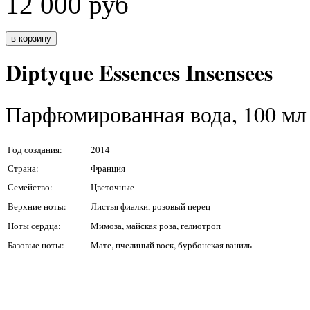
12 000
руб
Diptyque Essences Insensees
Парфюмированная вода, 100 мл
Год создания:
2014
Страна:
Франция
Семейство:
Цветочные
Верхние ноты:
Листья фиалки, розовый перец
Ноты сердца:
Мимоза, майская роза, гелиотроп
Базовые ноты:
Мате, пчелиный воск, бурбонская ваниль