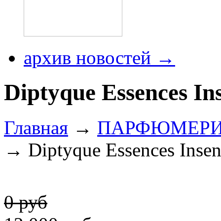
архив новостей →
Diptyque Essences In
Главная
→
ПАРФЮМЕР
→ Diptyque Essences Insen
0 руб