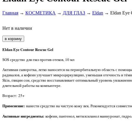
Главная
→
КОСМЕТИКА
→
ДЛЯ ГЛАЗ
→
Eldan
→ Eldan Eye C
Нет в наличии
Eldan Eye Contour Rescue Gel
SOS средство для глаз против отеков, 10 мл
Активная сыворотка, легко наносится на периорбитальную область с помощь
радикалов, а кофеин улучшает микроциркуляцию, уменьшая отечность и тёмн
Skin, глицин сои, средство восстанавливает оптимальный уровень увлажненно
длительной работы на компьютере.
Возраст: 25+
Применение:
нанести средство на чистую кожу век. Рекомендуется совместно
Активные ингредиенты:
кофеин, пантенол, метилсиланол маннуронат, гидро