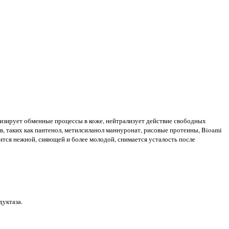
лизирует обменные процессы в коже, нейтрализует действие свободных
, таких как пантенол, метилсиланол маннуронат, рисовые протеины, Bioami
вится нежной, сияющей и более молодой, снимается усталость после
дуктаза.