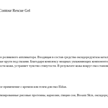
ontour Rescue Gel
ю роликового аппликатора. Входящая в состав средства оксидоредуктаза ката
ые круги под глазами. Благодаря комплексу мощных увлажняющих компонентов
сти кожи, устраняет чувство стянутости. В результате кожа вокруг глаз стано
е применение с кремом или гелем для глаз Eldan.
лизированные рисовые протеины, карнозин, глицин сои, Bioami Skin, оксидоре