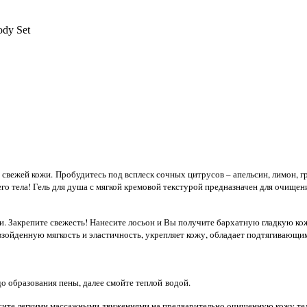
dy Set
и свежей кожи. Пробудитесь под всплеск сочных цитрусов – апельсин, лимон, 
го тела! Гель для душа с мягкой кремовой текстурой предназначен для очище
и. Закрепите свежесть! Нанесите лосьон и Вы получите бархатную гладкую ко
ойденную мягкость и эластичность, укрепляет кожу, обладает подтягивающи
о образования пены, далее смойте
теплой
водой.
сите легкими массажными движениями на предварительно очищенную кожу тела