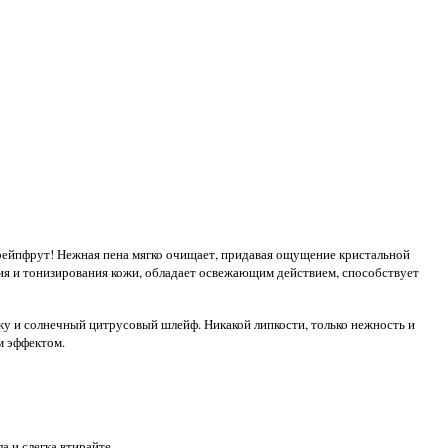
грейпфрут! Нежная пена мягко очищает, придавая ощущение кристальной
ния и тонизирования кожи, обладает освежающим действием, способствует
жу и солнечный цитрусовый шлейф. Никакой липкости, только нежность и
м эффектом.
 и слегка втирайте.