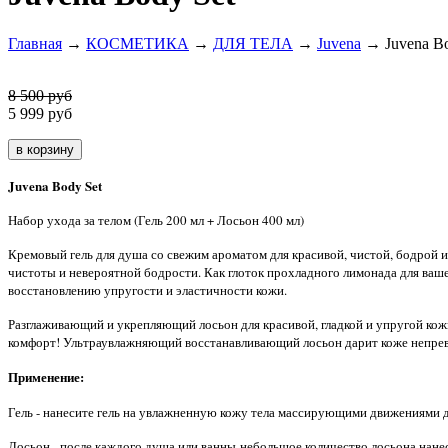
Главная
→
КОСМЕТИКА
→
ДЛЯ ТЕЛА
→
Juvena
→ Juvena Bo
8 500 руб
5 999
руб
Juvena Body Set
Набор ухода за телом (Гель 200 мл + Лосьон 400 мл)
Кремовый гель для душа со свежим ароматом для красивой, чистой, бодрой 
чистоты и невероятной бодрости. Как глоток прохладного лимонада для ваше
восстановлению упругости и эластичности кожи.
Разглаживающий и укрепляющий лосьон для красивой, гладкой и упругой кож
комфорт! Ультраувлажняющий восстанавливающий лосьон дарит коже непревз
Применение:
Гель - нанесите гель на увлажненную кожу тела массирующими движениями д
Лосьон -
после каждого душа или ванны
небольшое количество лосьона нане