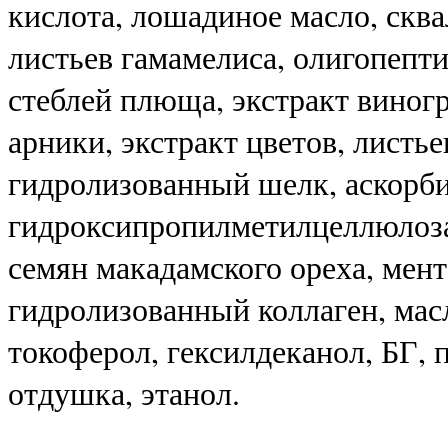
кислота, лошадиное масло, сква
листьев гамамелиса, олигопепти
стеблей плюща, экстракт виногр
арники, экстракт цветов, листье
гидролизованный шелк, аскорби
гидроксипропилметилцеллюлоза
семян макадамского ореха, мент
гидролизованный коллаген, масл
токоферол, гексилдеканол, БГ, 
отдушка, этанол.