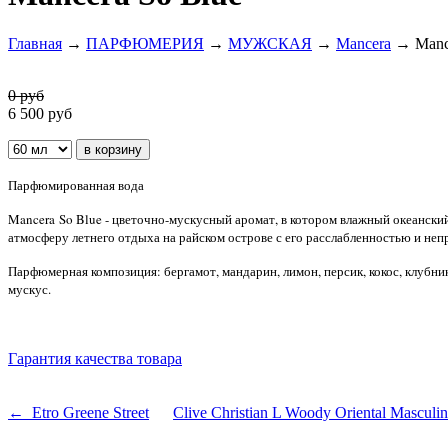
Главная
→
ПАРФЮМЕРИЯ
→
МУЖСКАЯ
→
Mancera
→ Mance
0 руб
6 500
руб
Парфюмированная вода
Mancera So Blue - цветочно-мускусный аромат, в котором влажный океански
атмосферу летнего отдыха на райском острове с его расслабленностью и не
Парфюмерная композиция: бергамот, мандарин, лимон, персик, кокос, клубник
мускус.
Гарантия качества товара
← Etro Greene Street
Clive Christian L Woody Oriental Mascul