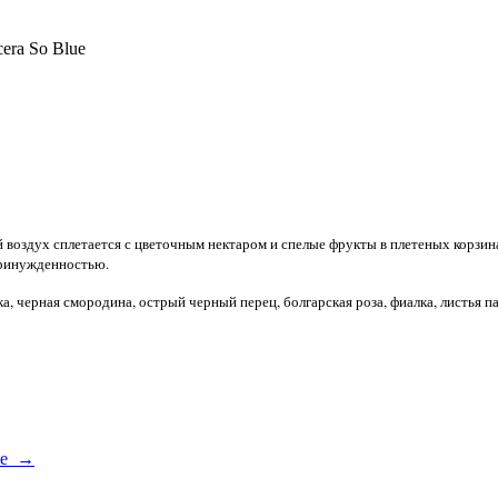
ra So Blue
й воздух сплетается с цветочным нектаром и спелые фрукты в плетеных корз
принужденностью.
а, черная смородина, острый черный перец, болгарская роза, фиалка, листья п
ine →