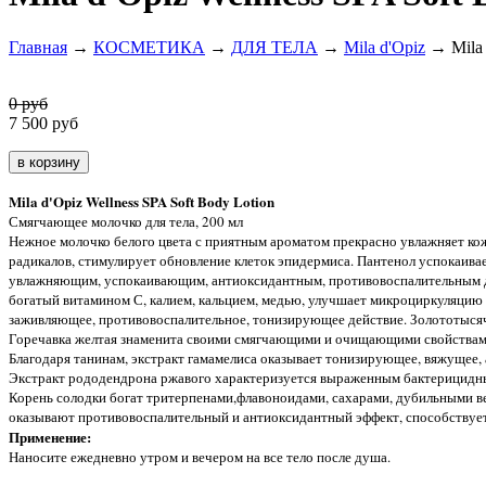
Главная
→
КОСМЕТИКА
→
ДЛЯ ТЕЛА
→
Mila d'Opiz
→ Mila 
0 руб
7 500
руб
Mila d'Opiz Wellness SPA Soft Body Lotion
Смягчающее молочко для тела, 200 мл
Нежное молочко белого цвета с приятным ароматом прекрасно увлажняет ко
радикалов, стимулирует обновление клеток эпидермиса. Пантенол успокаива
увлажняющим, успокаивающим, антиоксидантным, противовоспалительным де
богатый витамином С, калием, кальцием, медью, улучшает микроциркуляцию 
заживляющее, противовоспалительное, тонизирующее действие. Золототыся
Горечавка желтая знаменита своими смягчающими и очищающими свойствами.
Благодаря танинам, экстракт гамамелиса оказывает тонизирующее, вяжущее,
Экстракт рододендрона ржавого характеризуется выраженным бактерицидн
Корень солодки богат тритерпенами,флавоноидами, сахарами, дубильными ве
оказывают противовоспалительный и антиоксидантный эффект, способствует
Применение:
Наносите ежедневно утром и вечером на все тело после душа.