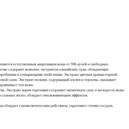
является естественным защитником кожи от УФ-лучей и свободных
лочко содержит комплекс экстрактов альпийских трав, обладающих
кробными и очищающими свойствами. Экстракт цветков арники горной,
евой сыпи. Экстракт полыни, содержащий азулен и терпены, оказывает
равнивает тон кожи.
а. Экстракт корня горечавки сохраняет жизненную силу и молодость кожи.
ии сальных желез, обладает омолаживающим эффектом.
и обладает спазмолитическим действием, укрепляют стенки сосудов,