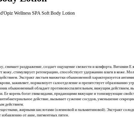
d'Opiz Wellness SPA Soft Body Lotion
жу, снимает раздражение, создает ощущение свежести и комфорта. Витамин Е 
ет кожу, стимулирует регенерацию, способствует удержанию влаги в коже. Мо
йствием. Экстракт листьев манжетки обыкновенной характеризуется антими
крови, заживляет, нормализует салоотделение и препятствует образованию угр
чник обыкновенный обладает противовоспалительным, вяжущим действием, вы
 Ее корень богат гликозидами, придающими вяжущие и тонизирующие свойств
 антибактериальное действие, вызывает сужение сосудов, уменьшение секрец
ым действием.
ществами, жирными кислотами (олеиновой и пальмитиновой). Экстракт солодк
 избавлению от акне, пигментных пятен.