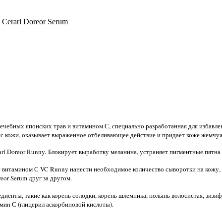
 Cerarl Doreor Serum
ечебных японских трав и витамином С, специально разработанная для избавле
с кожи, оказывает выраженное отбеливающее действие и придает коже жемчу
rarl Doreor Runny. Блокирует выработку меланина, устраняет пигментные пятн
витамином С VC Runny нанести необходимое количество сыворотки на кожу, в т
eor Serum друг за другом.
нты, такие как корень солодки, корень шлемника, полынь волосистая, зизифу
ин С (глицерил аскорбиновой кислоты).