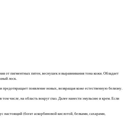
ния от пигментных пятен, веснушек и выравнивания тона кожи. Обладает
жный лоск.
а и предотвращает появление новых, возвращая коже естественную белизну.
ом числе, на область вокруг глаз. Далее нанести эмульсию и крем. Если
с настоящий (богат аскорбиновой кислотой, белками, сахарами,