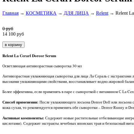
Главная
→
КОСМЕТИКА
→
ДЛЯ ЛИЦА
→
Relent
→ Relent La
0 руб
14 100
руб
Relent La Cerarl Doreor Serum
Осветляющая антивозрастная сыворотка 30 мл
Антивозрастная увлажняющая сыворотка для лица Ла Сераль с экстрактами л
высокими увлажняющими свойствами, восстанавливает водно-жировой балан
Более эффективна, если применять в паре с сывороткой с витамином С La Ce
Способ применения:
После увлажняющего лосьона Doreor Doll или лосьона с 
кожа сухая, то рекомендуется применять обе сыворотки – Doreor Runny и Dor
Активные компоненты:
Содержит новые растительные отбеливающие ингредие
кислотами). Содержит экстракты лечебных японских трав и безопасный витам