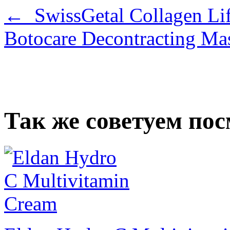
← SwissGetal Collagen Lif
Botocare Decontracting M
Так же советуем по