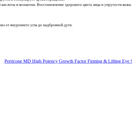
ислоты и коллагена. Восстановление здорового цвета лица и упругости кожи.
аз от внуреннего угла до надбровной дуги.
Perricone MD High Potency Growth Factor Firming & Lifting Ey