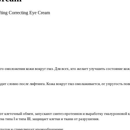
ting Correcting Eye Cream
го омоложения кожи вокруг глаз. Для всех, кто желает улучшить состояние кожи
ит словно после лифтинга. Кожа вокруг глаз омолаживается, ее упругость по
т клеточный обмен, запускают синтез протеинов и выработку гиалуроновой к
 типа I и типа III, защищает клетки и ткани от разрушения.
ругов и стимулирует кровообращение.