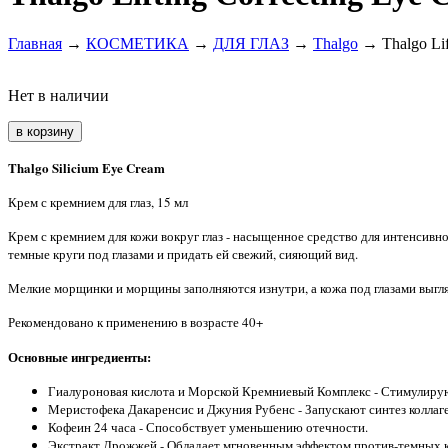
Главная
→
КОСМЕТИКА
→
ДЛЯ ГЛАЗ
→
Thalgo
→ Thalgo Lif
Нет в наличии
Thalgo Silicium Eye Cream
Крем с кремнием для глаз, 15 мл
Крем с кремнием для кожи вокруг глаз - насыщенное средство для интенсивно
темные круги под глазами и придать ей свежий, сияющий вид.
Мелкие морщинки и морщины заполняются изнутри, а кожа под глазами выгляд
Рекомендовано к применению в возрасте 40+
Основные ингредиенты:
Гиалуроновая кислота и Морской Кремниевый Комплекс - Стимулирую
Меристофека Дакаренсис и Джуния Рубенс - Запускают синтез коллагена
Кофеин 24 часа - Способствует уменьшению отечности.
Экстракт Дрожжей - Обладает мгновенным эффектом против-темных к