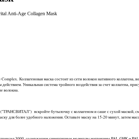
tal Anti-Age Collagen Mask
Complex. Коллагеновая маска состоит из сети волокон нативного коллагена, 
ействием. Уникальная система тройного воздействия за счет коллагена, при
е волокна.
" ("ТРАНСВИТАЛ")
вскройте бутылочку с коллагеном и саше с сухой маской, см
ску для более удобного наложения. Оставьте маску на 15-20 минут, затем мас
Матриксил 3000, содержащем синергичные молекулы матрикины PAL-GHK и PAL