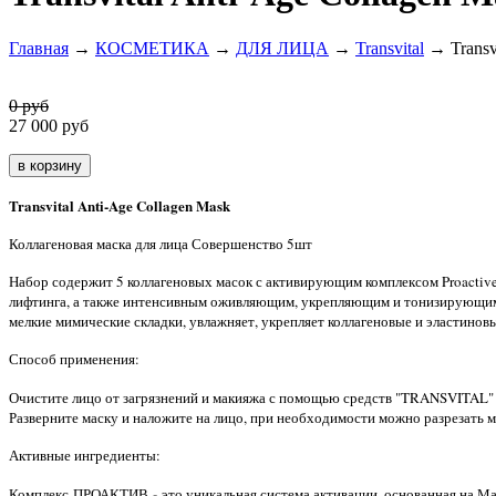
Главная
→
КОСМЕТИКА
→
ДЛЯ ЛИЦА
→
Transvital
→ Transvi
0 руб
27 000
руб
Transvital Anti-Age Collagen Mask
Коллагеновая маска для лица Совершенство 5шт
Набор содержит 5 коллагеновых масок с активирующим комплексом Proactive 
лифтинга, а также интенсивным оживляющим, укрепляющим и тонизирующим д
мелкие мимические складки, увлажняет, укрепляет коллагеновые и эластиновы
Способ применения:
О
чистите лицо от загрязнений и макияжа с помощью средств "TRANSVITAL
Разверните маску и наложите на лицо, при необходимости можно разрезать ма
Активные ингредиенты:
-
Комплекс ПРОАКТИВ
это уникальная система активации, основанная на 