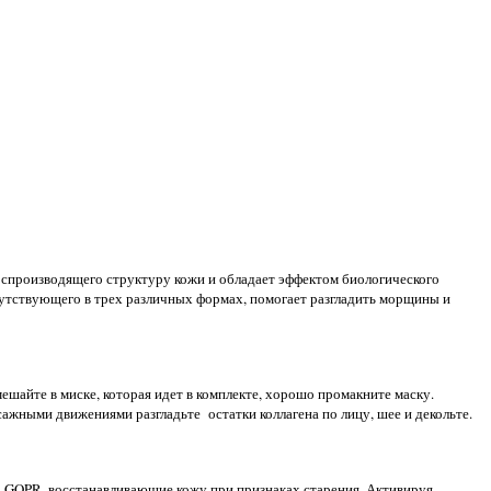
воспроизводящего структуру кожи и обладает эффектом биологического
сутствующего в трех различных формах, помогает разгладить морщины и
ешайте в миске, которая идет в комплекте, хорошо промакните маску.
сажными движениями разгладьте остатки коллагена по лицу, шее и декольте.
-GQPR, восстанавливающие кожу при признаках старения. Активируя